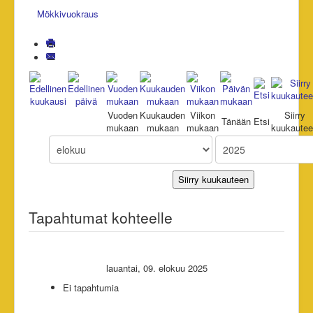
Mökkivuokraus
Vuoden
Kuukauden
Viikon
Siirry
Tänään
Etsi
mukaan
mukaan
mukaan
kuukaute
Siirry kuukauteen
Tapahtumat kohteelle
lauantai, 09. elokuu 2025
Ei tapahtumia