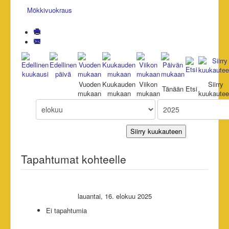
Mökkivuokraus
Vuoden
Kuukauden
Viikon
Siirry
Tänään
Etsi
mukaan
mukaan
mukaan
kuukaute
Siirry kuukauteen
Tapahtumat kohteelle
lauantai, 16. elokuu 2025
Ei tapahtumia