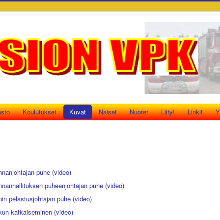
asto
Koulutukset
Kuvat
Naiset
Nuoret
Liity!
Linkit
Y
nanjohtajan puhe (video)
nanhallituksen puheenjohtajan puhe (video)
in pelastusjohtajan puhe (video)
kun katkaiseminen (video)